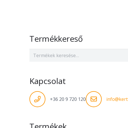
Termékkereső
Keresés
a
következőre:
Kapcsolat
+36 20 9 720 120
info@kert
Termékek