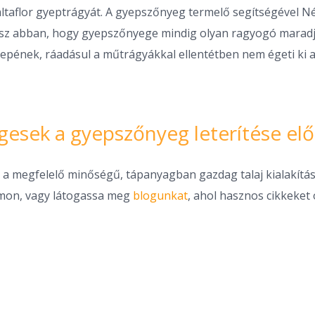
ltaflor gyeptrágyát. A gyepszőnyeg termelő segítségével N
esz abban, hogy gyepszőnyege mindig olyan ragyogó maradjo
ének, ráadásul a műtrágyákkal ellentétben nem égeti ki a 
gesek a gyepszőnyeg leterítése elő
r a megfelelő minőségű, tápanyagban gazdag talaj kialakítá
ámon, vagy látogassa meg
blogunkat
, ahol hasznos cikkeket