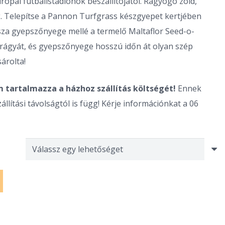
ai futballstadionok beszállítójától. Ragyogó zöld,
t
 Telepítse a Pannon Turfgrass készgyepet kertjében
ssza gyepszőnyege mellé a termelő Maltaflor Seed-o-
rágyát, és gyepszőnyege hosszú időn át olyan szép
árolta!
 tartalmazza a házhoz szállítás költségét!
Ennek
llítási távolságtól is függ! Kérje információnkat a 06