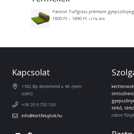
Pannon Turfgrass prémium gyepszőnye
Ártartomány:
1800
Ft
–
1890
Ft
+27% ÁFA
1800 Ft
-
1890 Ft
Kapcsolat
Szolg
1182 Bp Beremend u 46. (nem
kerttervezé
üzlet)
öntözőrend
gyepszőnye
+36 20 9 720 120
térkő, térk
robot fűnyí
info@kertfelujitok.hu