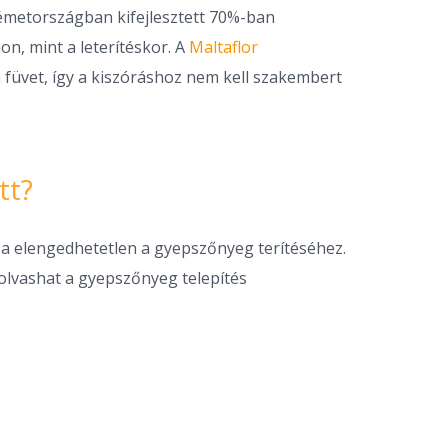
émetországban kifejlesztett 70%-ban
n, mint a leterítéskor. A
Maltaflor
füvet, így a kiszóráshoz nem kell szakembert
tt?
sa elengedhetetlen a gyepszőnyeg terítéséhez.
 olvashat a gyepszőnyeg telepítés