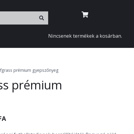
Nincsenek termékek a kosárban.
rfgrass prémium gyepszőnyeg
ss prémium
tomány:
FA
t