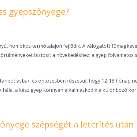
ss gyepszőnyege?
, homokos termőtalajon fejlődik. A válogatott fűmagkever
s körülményeket biztosít a növekedéshez: a gyep folyamatos s
tánpótlásban és öntözésben részesül, hogy 12-18 hónap neve
k hála, a kész gyep könnyen alkalmazkodik a különböző körny
nyege szépségét a leterítés után 