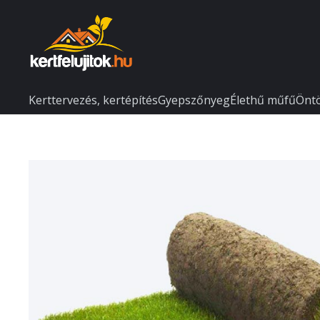
Kerttervezés, kertépítés
Gyepszőnyeg
Élethű műfű
Önt