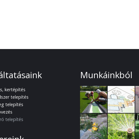
g
áltatásaink
Munkáinkból
s, kertépítés
szer telepítés
g telepítés
övezés
ró telepítés