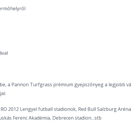
termőhelyről
ával
be, a Pannon Turfgrass prémium gyepszőnyeg a legjobb vála
ai:
RO 2012 Lengyel futball stadionok, Red Bull Salzburg Arén
 Puskás Ferenc Akadémia, Debrecen stadion…stb