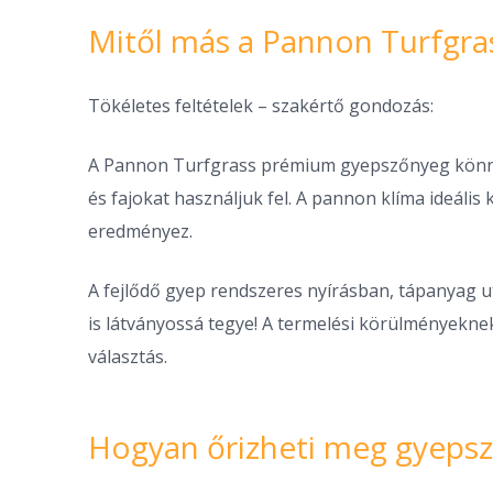
Mitől más a Pannon Turfgra
Tökéletes feltételek – szakértő gondozás:
A Pannon Turfgrass prémium gyepszőnyeg könnyű
és fajokat használjuk fel. A pannon klíma ideáli
eredményez.
A fejlődő gyep rendszeres nyírásban, tápanyag u
is látványossá tegye! A termelési körülményekne
választás.
Hogyan őrizheti meg gyepsző