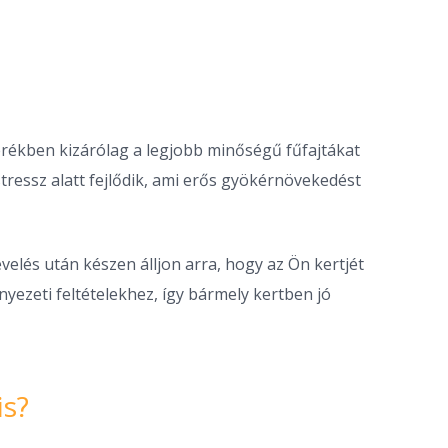
ékben kizárólag a legjobb minőségű fűfajtákat
tressz alatt fejlődik, ami erős gyökérnövekedést
lés után készen álljon arra, hogy az Ön kertjét
ezeti feltételekhez, így bármely kertben jó
is?