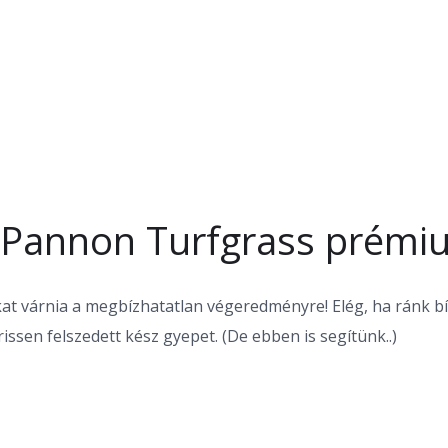
mennyiség
: Pannon Turfgrass prém
at várnia a megbízhatatlan végeredményre! Elég, ha ránk bíz
issen felszedett kész gyepet. (De ebben is segítünk..)