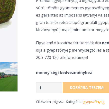
-
Prémium gyepszőnyeg a legnagyobb európ
1890 F
sűrű, tömött gyommentes gyepszőnyeg.
és garantált az impozáns látvány! Vála
gran természetes alapú granulált gyept
látványt nyújt majd, mint amikor megvás
Figyelem! A kosárba tett termék ára
nem
díja a gyepszőnyeg mennyiségtől és a szá
20 9 720 120 telefonszámon!
mennyiségi kedvezményhez
Pannon
KOSÁRBA TESZEM
Turfgrass
prémium
Cikkszám:
ptgysz
Kategória:
gyepszőnyeg
gyepszőnyeg