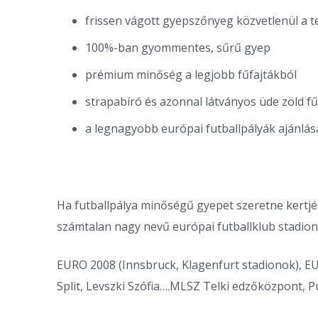
frissen vágott gyepszőnyeg közvetlenül a 
100%-ban gyommentes, sűrű gyep
prémium minőség a legjobb fűfajtákból
strapabíró és azonnal látványos üde zöld fű
a legnagyobb európai futballpályák ajánlás
Ha futballpálya minőségű gyepet szeretne kertjé
számtalan nagy nevű európai futballklub stadionj
EURO 2008 (Innsbruck, Klagenfurt stadionok), EU
Split, Levszki Szófia….MLSZ Telki edzőközpont,